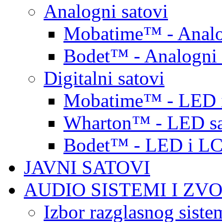
Analogni satovi
Mobatime™ - Analo
Bodet™ - Analogni 
Digitalni satovi
Mobatime™ - LED i
Wharton™ - LED sa
Bodet™ - LED i LC
JAVNI SATOVI
AUDIO SISTEMI I ZV
Izbor razglasnog siste