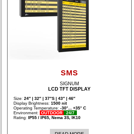
SMS
SIGNUM
LCD TFT DISPLAY
Size:
24″ | 32″ | 37″S | 43″ | 46″
Display Brightness:
1500 nit
Operating Temperature:
-30°... +35° C
Environment:
OUTDOOR
24/7
Rating:
IP55 / IP65, Nema 3S, IK10