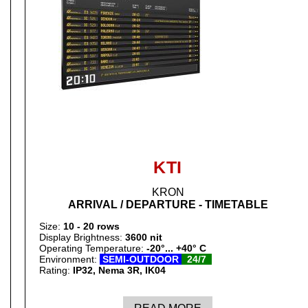
KTI
KRON
ARRIVAL / DEPARTURE - TIMETABLE
Size:
10 - 20 rows
Display Brightness:
3600 nit
Operating Temperature:
-20°... +40° C
Environment:
SEMI-OUTDOOR
24/7
Rating:
IP32, Nema 3R
, IK04