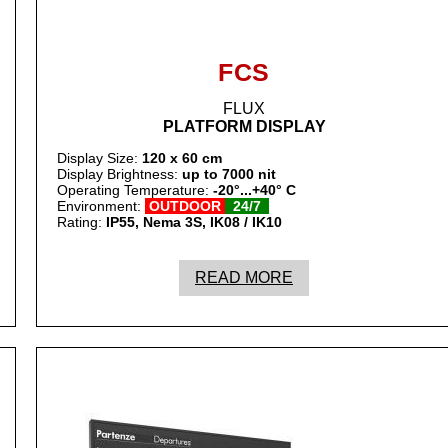
FCS
FLUX
PLATFORM DISPLAY
Display Size:
120 x 60 cm
Display Brightness:
up to 7000 nit
Operating Temperature:
-20°...+40° C
Environment:
OUTDOOR
24/7
Rating:
IP55, Nema 3S, IK08 / IK10
READ MORE