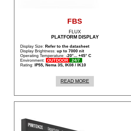
FBS
FLUX
PLATFORM DISPLAY
Display Size:
Refer to the datasheet
Display Brightness:
up to 7000 nit
Operating Temperature:
-20°... +45° C
Environment:
OUTDOOR
24/7
Rating:
IP55, Nema 3S, IK08 / IK10
READ MORE