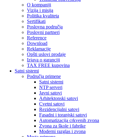
O kompaniji
Vizija i misija
Politika kvaliteta
Sertifikati
Poslovna područja
Poslovni partneri
Reference
Download
Reklamacije
Opšti uslovi prodaje
Izjava o garanciji
TAX FREE kupovina
Satni sistemi
Područja primene
Satni sistemi
NTP serveri
Javni satovi
Arhitektonski satovi
Cvetni satovi
Rezidencijalni satovi
Fasadni i toranjski satovi
Automatizacija crkvenih zvona
Zvona za škole i fabrike
Moderni razglas i zvona
Mesta primene