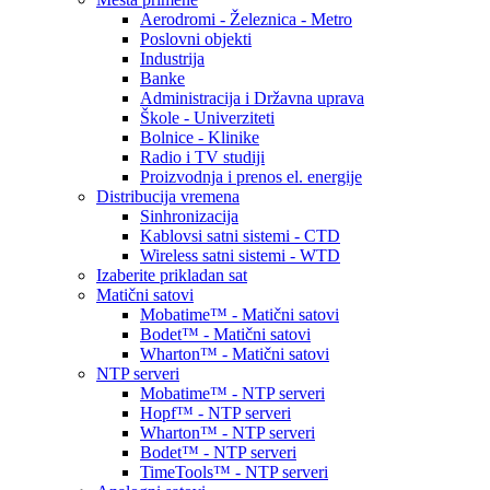
Aerodromi - Železnica - Metro
Poslovni objekti
Industrija
Banke
Administracija i Državna uprava
Škole - Univerziteti
Bolnice - Klinike
Radio i TV studiji
Proizvodnja i prenos el. energije
Distribucija vremena
Sinhronizacija
Kablovsi satni sistemi - CTD
Wireless satni sistemi - WTD
Izaberite prikladan sat
Matični satovi
Mobatime™ - Matični satovi
Bodet™ - Matični satovi
Wharton™ - Matični satovi
NTP serveri
Mobatime™ - NTP serveri
Hopf™ - NTP serveri
Wharton™ - NTP serveri
Bodet™ - NTP serveri
TimeTools™ - NTP serveri