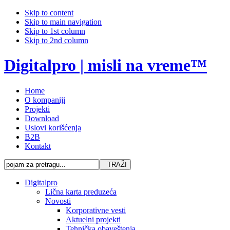
Skip to content
Skip to main navigation
Skip to 1st column
Skip to 2nd column
Digitalpro | misli na vreme™
Home
O kompaniji
Projekti
Download
Uslovi korišćenja
B2B
Kontakt
Digitalpro
Lična karta preduzeća
Novosti
Korporativne vesti
Aktuelni projekti
Tehnička obaveštenja