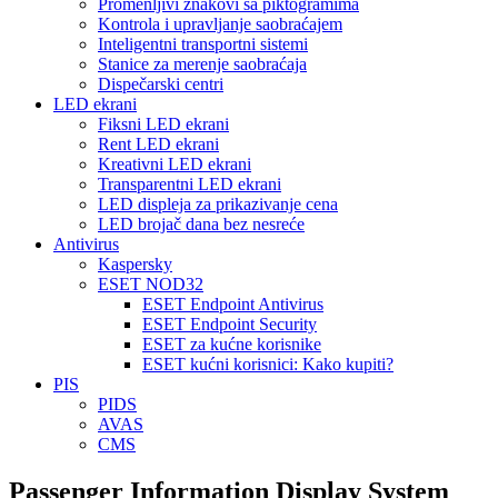
Promenljivi znakovi sa piktogramima
Kontrola i upravljanje saobraćajem
Inteligentni transportni sistemi
Stanice za merenje saobraćaja
Dispečarski centri
LED ekrani
Fiksni LED ekrani
Rent LED ekrani
Kreativni LED ekrani
Transparentni LED ekrani
LED displeja za prikazivanje cena
LED brojač dana bez nesreće
Antivirus
Kaspersky
ESET NOD32
ESET Endpoint Antivirus
ESET Endpoint Security
ESET za kućne korisnike
ESET kućni korisnici: Kako kupiti?
PIS
PIDS
AVAS
CMS
Passenger Information Display System