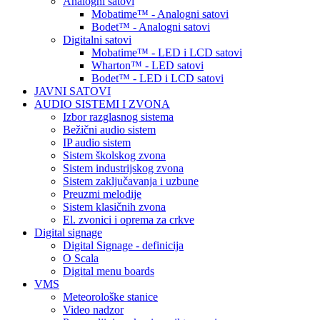
Analogni satovi
Mobatime™ - Analogni satovi
Bodet™ - Analogni satovi
Digitalni satovi
Mobatime™ - LED i LCD satovi
Wharton™ - LED satovi
Bodet™ - LED i LCD satovi
JAVNI SATOVI
AUDIO SISTEMI I ZVONA
Izbor razglasnog sistema
Bežični audio sistem
IP audio sistem
Sistem školskog zvona
Sistem industrijskog zvona
Sistem zaključavanja i uzbune
Preuzmi melodije
Sistem klasičnih zvona
El. zvonici i oprema za crkve
Digital signage
Digital Signage - definicija
O Scala
Digital menu boards
VMS
Meteorološke stanice
Video nadzor