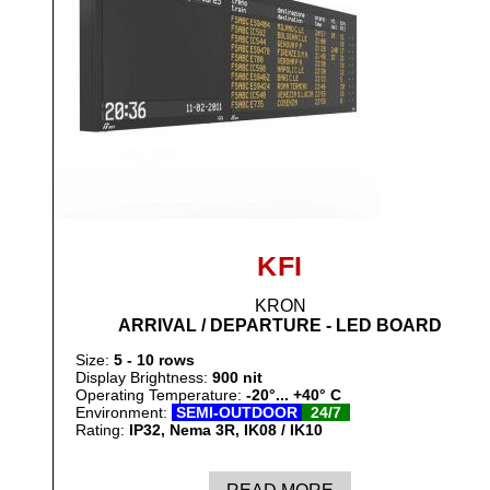
KFI
KRON
ARRIVAL / DEPARTURE - LED BOARD
Size:
5 - 10 rows
Display Brightness:
900 nit
Operating Temperature:
-20°... +40° C
Environment:
SEMI-OUTDOOR
24/7
Rating:
IP32, Nema 3R
, IK08 / IK10